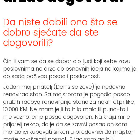
Da niste dobili ono što se
dobro sjećate da ste
dogovorili?
Čini li vam se da se dobar dio ljudi koji sebe zovu
poslovnima ne drže do osnovnih ideja na kojima je
do sada počivao posao i poslovnost.
Jedan moj prijatelj (Denis se zove) je nedavno
renovirao stan. Sa majstorom je pogodio posao
grubih radova renoviranja stana za nekih otprilike
10.000 KM. Ne znam je li to bilo malo ili puno-to i
nije važno jer je posao dogovoren. Na kraju mi je
prijatelj rekao, da je da se završi posao on sam
morao ići kupovati silikon u prodavnici da majstor
može završavati posao!! Pitao sam ga bi li