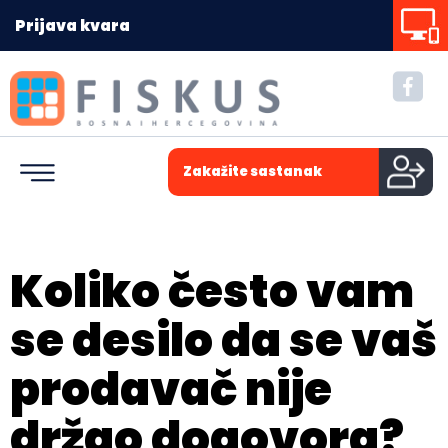
Prijava kvara
Zakažite sastanak
Koliko često vam
se desilo da se vaš
prodavač nije
držao dogovora?