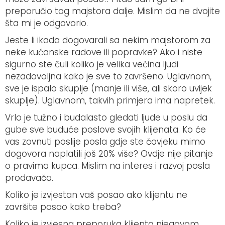
preporučio tog majstora dalje. Mislim da ne dvojite
šta mi je odgovorio.
Jeste li ikada dogovarali sa nekim majstorom za
neke kućanske radove ili popravke? Ako i niste
sigurno ste čuli koliko je velika većina ljudi
nezadovoljna kako je sve to završeno. Uglavnom,
sve je ispalo skuplje (manje ili više, ali skoro uvijek
skuplje). Uglavnom, takvih primjera ima napretek.
Vrlo je tužno i budalasto gledati ljude u poslu da
gube sve buduće poslove svojih klijenata. Ko će
vas zovnuti poslije posla gdje ste čovjeku mimo
dogovora naplatili još 20% više? Ovdje nije pitanje
o pravima kupca. Mislim na interes i razvoj posla
prodavača.
Koliko je izvjestan vaš posao ako klijentu ne
završite posao kako treba?
Koliko je izvjesna preporuka klijenta njegovom